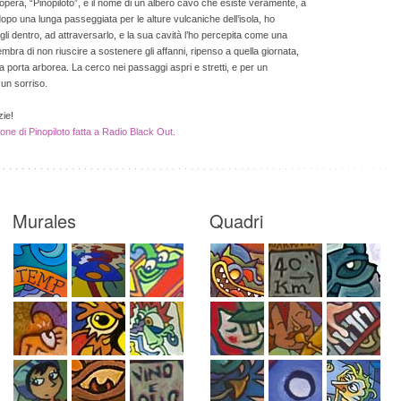
ll’opera, “Pinopiloto”, è il nome di un albero cavo che esiste veramente, a
dopo una lunga passeggiata per le alture vulcaniche dell’isola, ho
gli dentro, ad attraversarlo, e la sua cavità l’ho percepita come una
mbra di non riuscire a sostenere gli affanni, ripenso a quella giornata,
la porta arborea. La cerco nei passaggi aspri e stretti, e per un
un sorriso.
zie!
one di Pinopiloto fatta a Radio Black Out.
Murales
Quadri