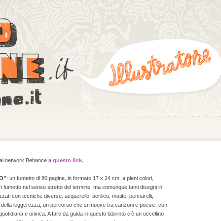
social network Behance
a questo link.
O”
: un fumetto di 80 pagine, in formato 17 x 24 cm, a pieni colori,
 fumetto nel senso stretto del termine, ma comunque tanti disegni in
ati con tecniche diverse: acquerello, acrilico, matite, pennarelli,
a della leggerezza, un percorso che si muove tra canzoni e poesie, con
a quotidiana e onirica. A fare da guida in questo labirinto c’è un uccellino