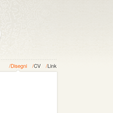
/
Disegni
/
CV
/
Link